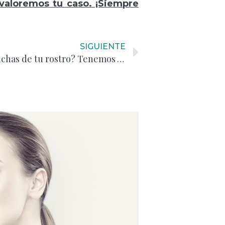
 valoremos tu caso. ¡Siempre
SIGUIENTE
¿Quieres eliminar las manchas de tu rostro? Tenemos la solución para ti :)