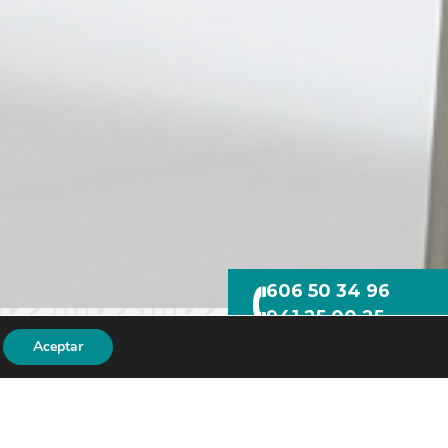
606 50 34 96
941 25 00 25
Aceptar