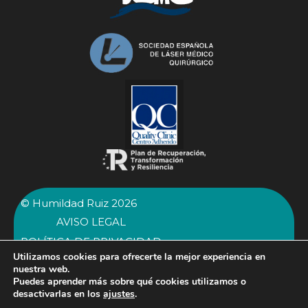
© Humildad Ruiz 2026
AVISO LEGAL
POLÍTICA DE PRIVACIDAD
Utilizamos cookies para ofrecerte la mejor experiencia en
POLÍTICA DE COOKIES
nuestra web.
Puedes aprender más sobre qué cookies utilizamos o
desactivarlas en los
ajustes
.
606 50 34 96